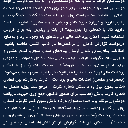
دوستانتان حرف بزنید و هم دونگ‌هایتان را با بله بپردازید. _ تولد
دوستتان است و می‌خواهید برای کادو پول جمع کنید؟ شما می‌توانید به
راحتی از قابلیت «درخواست پول» در بله استفاده کنید و دونگ‌هایتان
را بپردازید و دربارهٔ خرید کادو و جشن با هم مشورت نمایید. _ قصد
دارید کالا یا خدمتی را بفروشید؟ از بات و ویترین بله برای فروش
استفاده کنید. امکان پرداخت مالی در بات‌های بله وجود دارد و به‌علاوه
می‌توانید گزارش کاملی از تراکنش‌ها در قالب اکسل داشته باشید.
امکانات پیام‌رسانی بله _ ارسال پیام‌های متنی، صوتی، فیلم، عکس و
فایل _ ساخت گروه تا ظرفیت 2048 نفر _ ساخت کانال خصوصی و عمومی
برای اطلاع‌رسانی، خیریه یا فروشگاه _ ساخت بات (بازو) با امکان
پرداخت مالی توجه کنید : تعرفه ترافیک در بله یک سوم حساب می‌شود.
(به‌صرفه و مطمئن) امکانات مالی و پرداخت _ کارت به کارت؛ بین اعضای
شتاب بدون نیاز به دانستن شماره کارت _ درخواست پول؛ متصل به
شماره‌ کارت بانکی (مناسب برای صدور فاکتور، جمع‌آوری خیریه، دریافت
دونگ) _ درگاه پرداخت؛ به‌عنوان درگاه بانکی بدون کسر کارمزد انتقال
پول از کاربر (مناسب برای فروشگاه‌ها، خیریه‌ها و...) _ بات؛ همراه با
خدمات پرداخت (مناسب برای سرویس‌های سفارش‌گیری و پیشخوان‌های
خدمات) _ امکان دریافت گزارش از تراکنش‌ها، امکان جستجو در