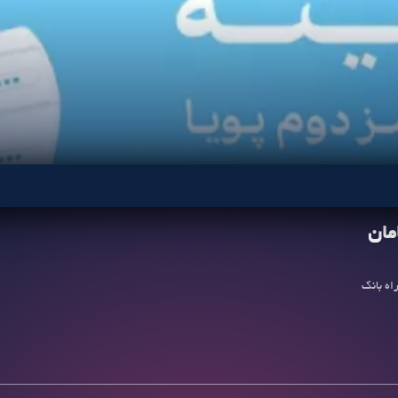
مان
اه بانک