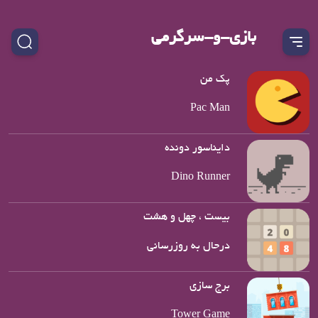
بازی-و-سرگرمی
پک من
Pac Man
دایناسور دونده
Dino Runner
بیست ، چهل و هشت
درحال به روزرسانی
برج سازی
Tower Game