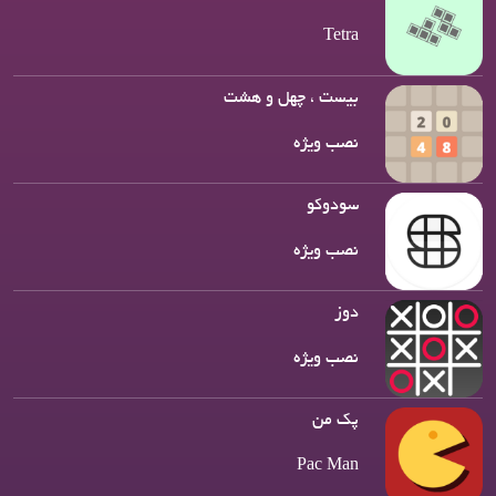
Tetra
بیست ، چهل و هشت
نصب ویژه
سودوکو
نصب ویژه
دوز
نصب ویژه
پک من
Pac Man