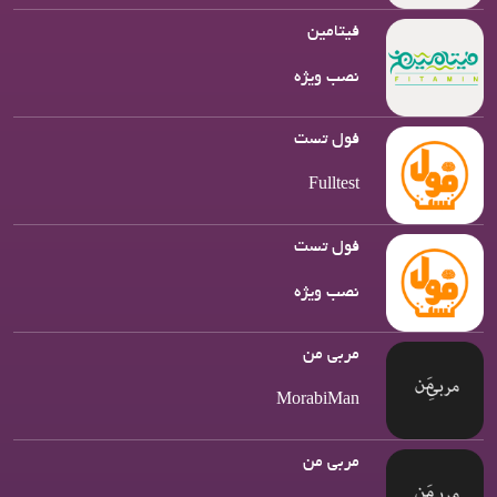
فیتامین
نصب ویژه
فول تست
Fulltest
فول تست
نصب ویژه
مربی من
MorabiMan
مربی من