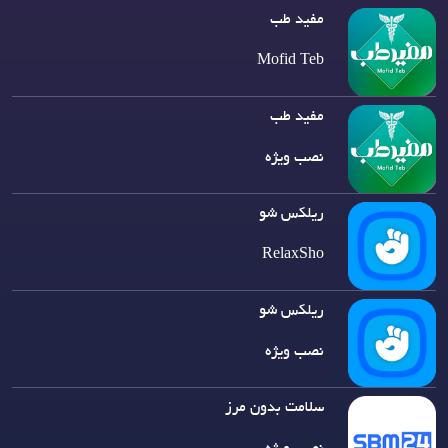
مفید طب
Mofid Teb
مفید طب
نصب ویژه
ریلکس شو
RelaxSho
ریلکس شو
نصب ویژه
سلامت بدون مرز